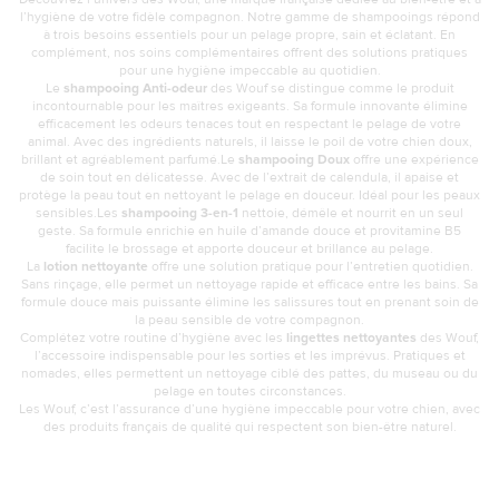
l’hygiène de votre fidèle compagnon. Notre gamme de shampooings répond
à trois besoins essentiels pour un pelage propre, sain et éclatant. En
complément, nos soins complémentaires offrent des solutions pratiques
pour une hygiène impeccable au quotidien.
Le
shampooing Anti-odeur
des Wouf se distingue comme le produit
incontournable pour les maîtres exigeants. Sa formule innovante élimine
efficacement les odeurs tenaces tout en respectant le pelage de votre
animal. Avec des ingrédients naturels, il laisse le poil de votre chien doux,
brillant et agréablement parfumé.Le
shampooing Doux
offre une expérience
de soin tout en délicatesse. Avec de l’extrait de calendula, il apaise et
protège la peau tout en nettoyant le pelage en douceur. Idéal pour les peaux
sensibles.Les
shampooing 3-en-1
nettoie, démêle et nourrit en un seul
geste. Sa formule enrichie en huile d’amande douce et provitamine B5
facilite le brossage et apporte douceur et brillance au pelage.
La
lotion nettoyante
offre une solution pratique pour l’entretien quotidien.
Sans rinçage, elle permet un nettoyage rapide et efficace entre les bains. Sa
formule douce mais puissante élimine les salissures tout en prenant soin de
la peau sensible de votre compagnon.
Complétez votre routine d’hygiène avec les
lingettes nettoyantes
des Wouf,
l’accessoire indispensable pour les sorties et les imprévus. Pratiques et
nomades, elles permettent un nettoyage ciblé des pattes, du museau ou du
pelage en toutes circonstances.
Les Wouf, c’est l’assurance d’une hygiène impeccable pour votre chien, avec
des produits français de qualité qui respectent son bien-être naturel.