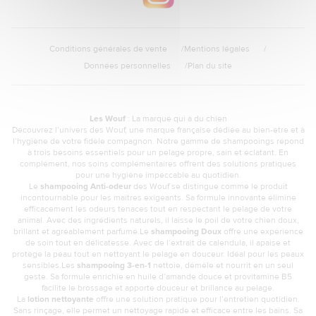
Conditions générales de vente
Mentions légales
Données personnelles
Plan du site
Les Wouf
: La marque qui a du chien
Découvrez l’univers des Wouf, une marque française dédiée au bien-être et à
l’hygiène de votre fidèle compagnon. Notre gamme de shampooings répond
à trois besoins essentiels pour un pelage propre, sain et éclatant. En
complément, nos soins complémentaires offrent des solutions pratiques
pour une hygiène impeccable au quotidien.
Le
shampooing Anti-odeur
des Wouf se distingue comme le produit
incontournable pour les maîtres exigeants. Sa formule innovante élimine
efficacement les odeurs tenaces tout en respectant le pelage de votre
animal. Avec des ingrédients naturels, il laisse le poil de votre chien doux,
brillant et agréablement parfumé.Le
shampooing Doux
offre une expérience
de soin tout en délicatesse. Avec de l’extrait de calendula, il apaise et
protège la peau tout en nettoyant le pelage en douceur. Idéal pour les peaux
sensibles.Les
shampooing 3-en-1
nettoie, démêle et nourrit en un seul
geste. Sa formule enrichie en huile d’amande douce et provitamine B5
facilite le brossage et apporte douceur et brillance au pelage.
La
lotion nettoyante
offre une solution pratique pour l’entretien quotidien.
Sans rinçage, elle permet un nettoyage rapide et efficace entre les bains. Sa