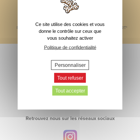
Ce site utilise des cookies et vous
PAIEMENT SÉCURISÉ
1 ÉCHANTILLON OFFERT*
donne le contrôle sur ceux que
vous souhaitez activer
Footer
Politique de confidentialité
Abonnez-vous à notre newsletter
> Inscrivez-vous
Personnaliser
Contactez-nous
Tout refuser
Tout accepter
> Écrivez-nous
Retrouvez nous sur les réseaux sociaux