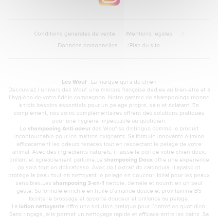
Conditions générales de vente
Mentions légales
Données personnelles
Plan du site
Les Wouf
: La marque qui a du chien
Découvrez l’univers des Wouf, une marque française dédiée au bien-être et à
l’hygiène de votre fidèle compagnon. Notre gamme de shampooings répond
à trois besoins essentiels pour un pelage propre, sain et éclatant. En
complément, nos soins complémentaires offrent des solutions pratiques
pour une hygiène impeccable au quotidien.
Le
shampooing Anti-odeur
des Wouf se distingue comme le produit
incontournable pour les maîtres exigeants. Sa formule innovante élimine
efficacement les odeurs tenaces tout en respectant le pelage de votre
animal. Avec des ingrédients naturels, il laisse le poil de votre chien doux,
brillant et agréablement parfumé.Le
shampooing Doux
offre une expérience
de soin tout en délicatesse. Avec de l’extrait de calendula, il apaise et
protège la peau tout en nettoyant le pelage en douceur. Idéal pour les peaux
sensibles.Les
shampooing 3-en-1
nettoie, démêle et nourrit en un seul
geste. Sa formule enrichie en huile d’amande douce et provitamine B5
facilite le brossage et apporte douceur et brillance au pelage.
La
lotion nettoyante
offre une solution pratique pour l’entretien quotidien.
Sans rinçage, elle permet un nettoyage rapide et efficace entre les bains. Sa