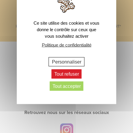
Ce site utilise des cookies et vous
PAIEMENT SÉCURISÉ
1 ÉCHANTILLON OFFERT*
donne le contrôle sur ceux que
vous souhaitez activer
Footer
Politique de confidentialité
Abonnez-vous à notre newsletter
> Inscrivez-vous
Personnaliser
Contactez-nous
Tout refuser
Tout accepter
> Écrivez-nous
Retrouvez nous sur les réseaux sociaux