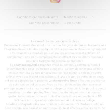
Conditions générales de vente
Mentions légales
Données personnelles
Plan du site
Les Wouf
: La marque qui a du chien
Découvrez l’univers des Wouf, une marque française dédiée au bien-être et à
l’hygiène de votre fidèle compagnon. Notre gamme de shampooings répond
à trois besoins essentiels pour un pelage propre, sain et éclatant. En
complément, nos soins complémentaires offrent des solutions pratiques
pour une hygiène impeccable au quotidien.
Le
shampooing Anti-odeur
des Wouf se distingue comme le produit
incontournable pour les maîtres exigeants. Sa formule innovante élimine
efficacement les odeurs tenaces tout en respectant le pelage de votre
animal. Avec des ingrédients naturels, il laisse le poil de votre chien doux,
brillant et agréablement parfumé.Le
shampooing Doux
offre une expérience
de soin tout en délicatesse. Avec de l’extrait de calendula, il apaise et
protège la peau tout en nettoyant le pelage en douceur. Idéal pour les peaux
sensibles.Les
shampooing 3-en-1
nettoie, démêle et nourrit en un seul
geste. Sa formule enrichie en huile d’amande douce et provitamine B5
facilite le brossage et apporte douceur et brillance au pelage.
La
lotion nettoyante
offre une solution pratique pour l’entretien quotidien.
Sans rinçage, elle permet un nettoyage rapide et efficace entre les bains. Sa