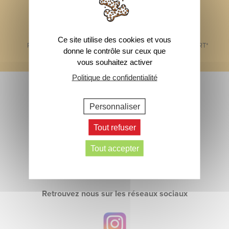
Ce site utilise des cookies et vous
PAIEMENT SÉCURISÉ
1 ÉCHANTILLON OFFERT*
donne le contrôle sur ceux que
vous souhaitez activer
Footer
Politique de confidentialité
Abonnez-vous à notre newsletter
> Inscrivez-vous
Personnaliser
Contactez-nous
Tout refuser
Tout accepter
> Écrivez-nous
Retrouvez nous sur les réseaux sociaux