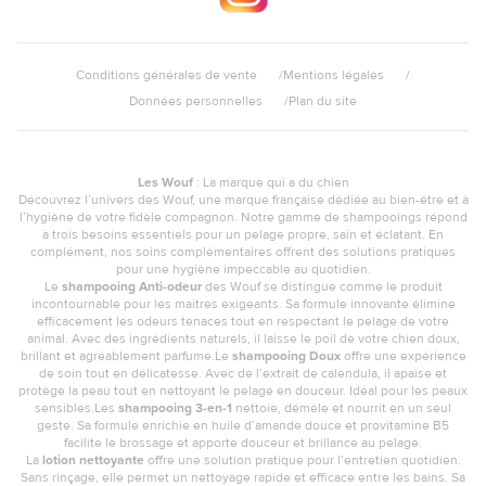
Conditions générales de vente
Mentions légales
Données personnelles
Plan du site
Les Wouf
: La marque qui a du chien
Découvrez l’univers des Wouf, une marque française dédiée au bien-être et à
l’hygiène de votre fidèle compagnon. Notre gamme de shampooings répond
à trois besoins essentiels pour un pelage propre, sain et éclatant. En
complément, nos soins complémentaires offrent des solutions pratiques
pour une hygiène impeccable au quotidien.
Le
shampooing Anti-odeur
des Wouf se distingue comme le produit
incontournable pour les maîtres exigeants. Sa formule innovante élimine
efficacement les odeurs tenaces tout en respectant le pelage de votre
animal. Avec des ingrédients naturels, il laisse le poil de votre chien doux,
brillant et agréablement parfumé.Le
shampooing Doux
offre une expérience
de soin tout en délicatesse. Avec de l’extrait de calendula, il apaise et
protège la peau tout en nettoyant le pelage en douceur. Idéal pour les peaux
sensibles.Les
shampooing 3-en-1
nettoie, démêle et nourrit en un seul
geste. Sa formule enrichie en huile d’amande douce et provitamine B5
facilite le brossage et apporte douceur et brillance au pelage.
La
lotion nettoyante
offre une solution pratique pour l’entretien quotidien.
Sans rinçage, elle permet un nettoyage rapide et efficace entre les bains. Sa